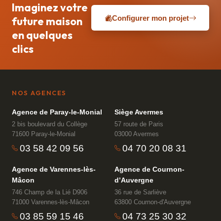
Imaginez votre
Configurer mon projet
future maison
en quelques
clics
NOS AGENCES
Agence de Paray-le-Monial
Siège Avermes
2 bis boulevard du Collège
57 route de Paris
71600 Paray-le-Monial
03000 Avermes
03 58 42 09 56
04 70 20 08 31
Agence de Varennes-lès-
Agence de Cournon-
Mâcon
d’Auvergne
746 Champ de la Lié D906
36 rue de Sarliève
71000 Varennes-lès-Mâcon
63800 Cournon-d'Auvergne
03 85 59 15 46
04 73 25 30 32