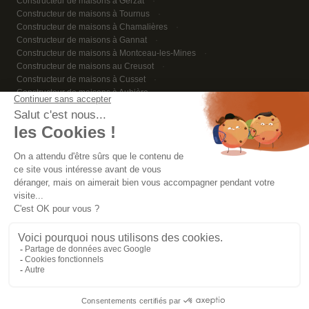
Constructeur de maisons à Gerzat
Constructeur de maisons à Tournus
Constructeur de maisons à Chamalières
Constructeur de maisons à Gannat
Constructeur de maisons à Montceau-les-Mines
Constructeur de maisons au Creusot
Constructeur de maisons à Cusset
Constructeur de maisons à Aubière
Constructeur de maisons à Riom
Constructeur de maisons à Plauzat
Constructeur de maisons à Charolles
Constructeur de maisons à Digoin
Constructeur de maisons à Varennes-lès-Mâcon
Constructeur de maisons à Bellerive-sur-Allier
Constructeur de maisons à Cournon-d’Auvergne
Constructeur de maisons à Avermes
Constructeur de maisons à Paray-le-Monial
Constructeur de maisons à Moulins
Constructeur de maisons à Mâcon
Constructeur de maisons à Clermont-Ferrand
Constructeur de maisons à Vichy
© 2026 Les Demeures Régionales - Tous droits réservés
Mentions légales
·
RGPD
· Réalisation
Vitaweb - Solutions Web pour