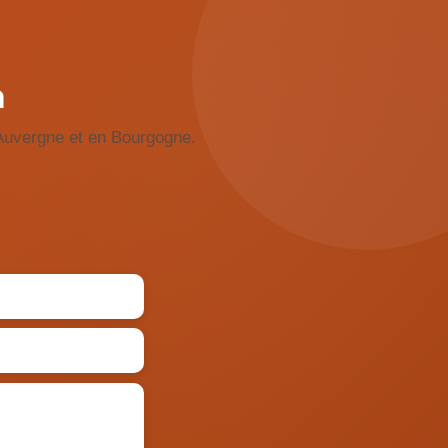
n
Auvergne et en Bourgogne.