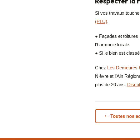
Respecter la 
Si vos travaux touchen
(PLU)
.
● Façades et toitures
l’harmonie locale.
● Si le bien est class
Chez
Les Demeures 
Nièvre et l’Ain Régio
plus de 20 ans.
Discut
Toutes nos ac