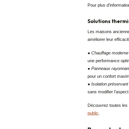
Pour plus d’informatio
Solutions therm
Les maisons anciennes
améliorer leur efficaci
●
Chauffage moderne m
une performance optim
●
Panneaux rayonnants
pour un confort maxi
●
Isolation préservant l
sans modifier l’aspect
Découvrez toutes les 
public
.