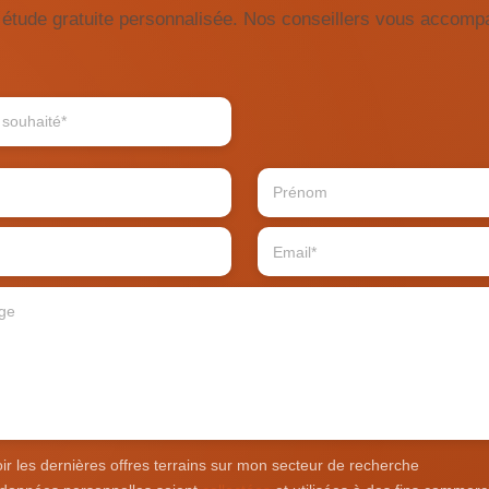
tude gratuite personnalisée. Nos conseillers vous accompa
r les dernières offres terrains sur mon secteur de recherche