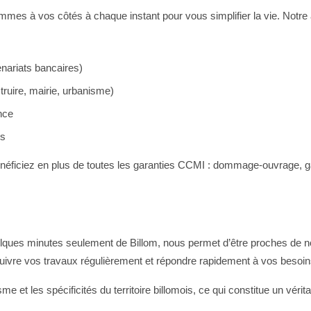
ommes à vos côtés à chaque instant pour vous simplifier la vie. Notr
enariats bancaires)
ruire, mairie, urbanisme)
nce
us
éficiez en plus de toutes les garanties CCMI : dommage-ouvrage, 
ues minutes seulement de Billom, nous permet d’être proches de nos 
 suivre vos travaux régulièrement et répondre rapidement à vos besoin
 et les spécificités du territoire billomois, ce qui constitue un vérit