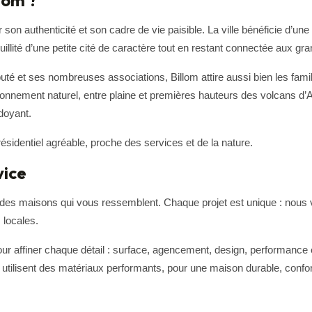
lom ?
n authenticité et son cadre de vie paisible. La ville bénéficie d’une 
quillité d’une petite cité de caractère tout en restant connectée aux g
et ses nombreuses associations, Billom attire aussi bien les famille
vironnement naturel, entre plaine et premières hauteurs des volcans d
doyant.
ésidentiel agréable, proche des services et de la nature.
vice
s maisons qui vous ressemblent. Chaque projet est unique : nous 
 locales.
 affiner chaque détail : surface, agencement, design, performance é
tilisent des matériaux performants, pour une maison durable, confo