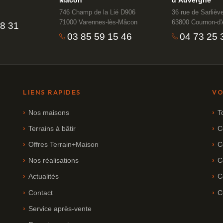
746 Champ de la Lié D906
36 rue de Sarlièv
71000 Varennes-lès-Mâcon
63800 Cournon-d
08 31
03 85 59 15 46
04 73 25 
LIENS RAPIDES
VO
Nos maisons
T
Terrains à bâtir
C
Offres Terrain+Maison
C
Nos réalisations
C
Actualités
C
Contact
C
Service après-vente