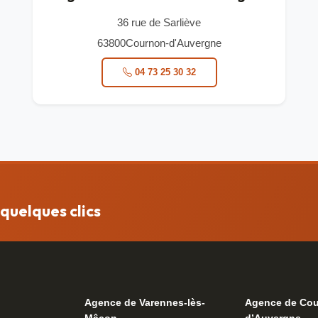
36 rue de Sarliève
63800
Cournon-d'Auvergne
04 73 25 30 32
quelques clics
Agence de Varennes-lès-
Agence de Cou
Mâcon
d’Auvergne