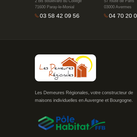
2 bis boulevard du Collège
57 route de Paris
71600 Paray-le-Monial
03000 Avermes
03 58 42 09 56
04 70 20 
Les Demeures Régionales, votre constructeur de
maisons individuelles en Auvergne et Bourgogne.