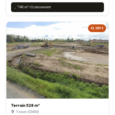
748 m²
Lotissement
-
41 184 €
Terrain 528 m²
Yzeure (03400)