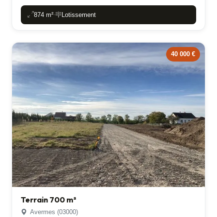
874 m²
Lotissement
-
40 000 €
Terrain 700 m²
Avermes (03000)