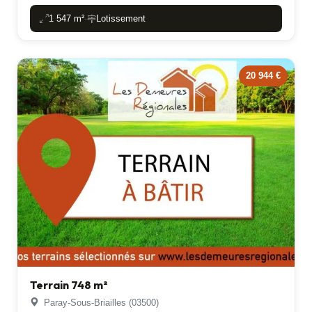
1 547 m²
Lotissement
-
20 944 €
Terrain 748 m²
Paray-Sous-Briailles (03500)