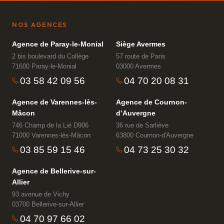
NOS AGENCES
Agence de Paray-le-Monial
Siège Avermes
2 bis boulevard du Collège
57 route de Paris
71600 Paray-le-Monial
03000 Avermes
03 58 42 09 56
04 70 20 08 31
Agence de Varennes-lès-
Agence de Cournon-
Mâcon
d’Auvergne
746 Champ de la Lié D906
36 rue de Sarliève
71000 Varennes-lès-Mâcon
63800 Cournon-d'Auvergne
03 85 59 15 46
04 73 25 30 32
Agence de Bellerive-sur-
Allier
93 avenue de Vichy
03700 Bellerive-sur-Allier
04 70 97 66 02