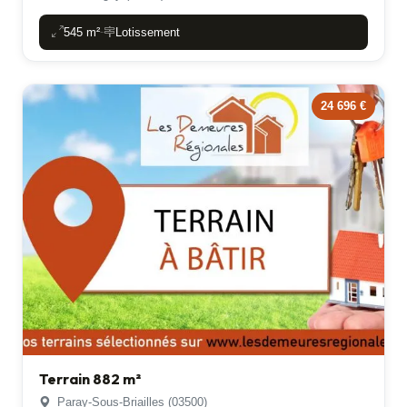
545 m²
Lotissement
-
24 696 €
Terrain 882 m²
Paray-Sous-Briailles (03500)