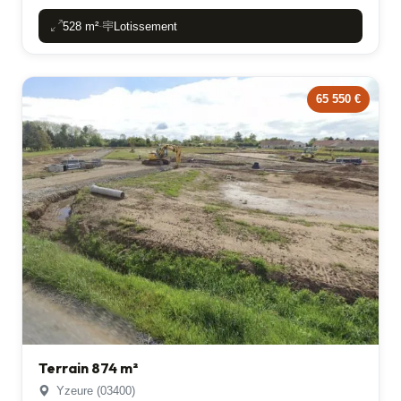
528 m²
Lotissement
-
65 550 €
Terrain 874 m²
Yzeure (03400)