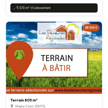
5 570 m²
Lotissement
-
28 014 €
Terrain 805 m²
Magny-Cours (58470)