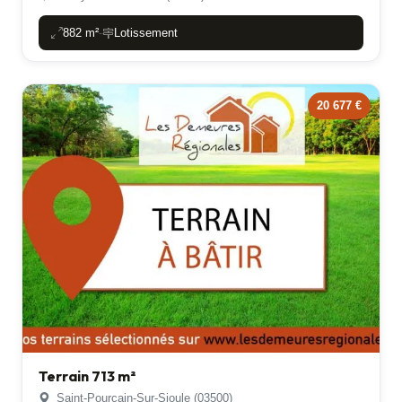
882 m²
Lotissement
-
20 677 €
Terrain 713 m²
Saint-Pourcain-Sur-Sioule (03500)