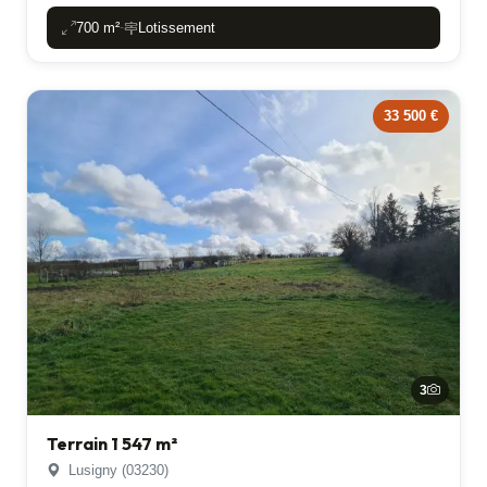
700 m²
Lotissement
-
33 500 €
3
Terrain 1 547 m²
Lusigny (03230)