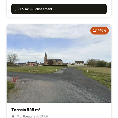
805 m²
Lotissement
-
17 440 €
Terrain 545 m²
Montbeugny (03340)