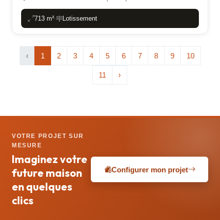
713 m²
Lotissement
-
‹
1
2
3
4
5
6
7
8
9
10
11
›
VOTRE PROJET SUR
MESURE
Imaginez votre
Configurer mon projet
future maison
en quelques
clics