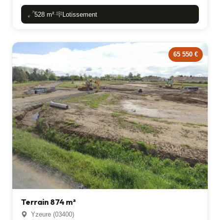
528 m²
Lotissement
-
65 550 €
Terrain 874 m²
Yzeure (03400)