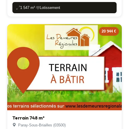
1 547 m²
Lotissement
-
20 944 €
Terrain 748 m²
Paray-Sous-Briailles (03500)