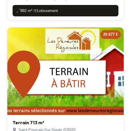
882 m²
Lotissement
-
20 677 €
Terrain 713 m²
Saint-Pourcain-Sur-Sioule (03500)