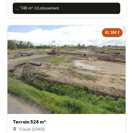
748 m²
Lotissement
-
41 184 €
Terrain 528 m²
Yzeure (03400)