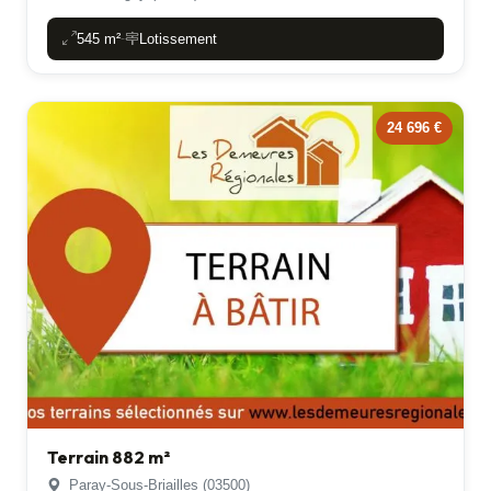
545 m²
Lotissement
-
24 696 €
Terrain 882 m²
Paray-Sous-Briailles (03500)