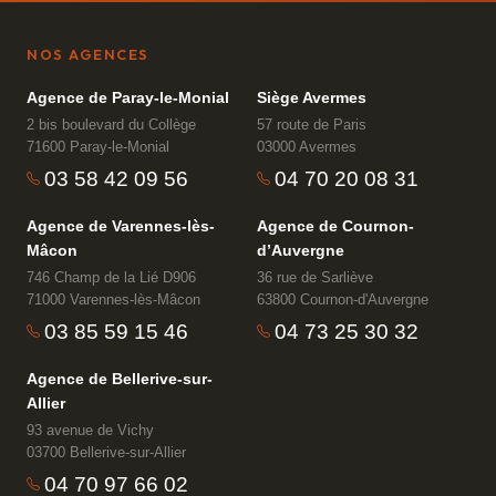
NOS AGENCES
Agence de Paray-le-Monial
Siège Avermes
2 bis boulevard du Collège
57 route de Paris
71600 Paray-le-Monial
03000 Avermes
03 58 42 09 56
04 70 20 08 31
Agence de Varennes-lès-
Agence de Cournon-
Mâcon
d’Auvergne
746 Champ de la Lié D906
36 rue de Sarliève
71000 Varennes-lès-Mâcon
63800 Cournon-d'Auvergne
03 85 59 15 46
04 73 25 30 32
Agence de Bellerive-sur-
Allier
93 avenue de Vichy
03700 Bellerive-sur-Allier
04 70 97 66 02