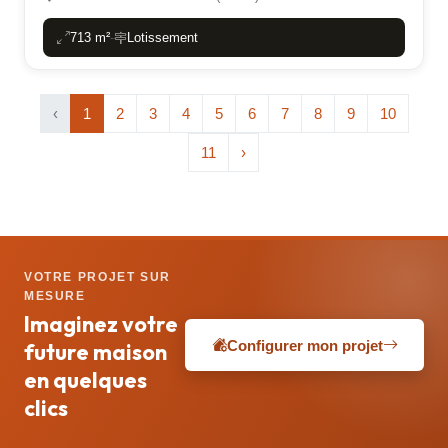
713 m²
Lotissement
-
‹
1
2
3
4
5
6
7
8
9
10
11
›
VOTRE PROJET SUR
MESURE
Imaginez votre
Configurer mon projet
future maison
en quelques
clics