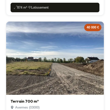
874 m²
Lotissement
-
40 000 €
Terrain 700 m²
Avermes (03000)