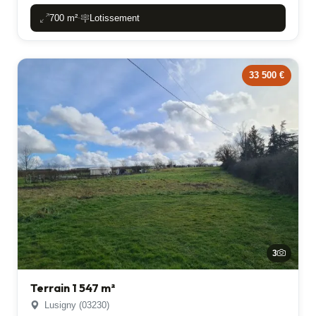
700 m²
Lotissement
-
33 500 €
3
Terrain 1 547 m²
Lusigny (03230)