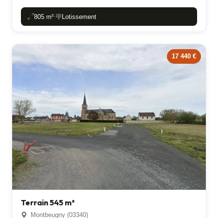
805 m²
Lotissement
-
17 440 €
Terrain 545 m²
Montbeugny (03340)