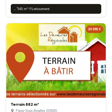
545 m²
Lotissement
-
24 696 €
Terrain 882 m²
Paray-Sous-Briailles (03500)