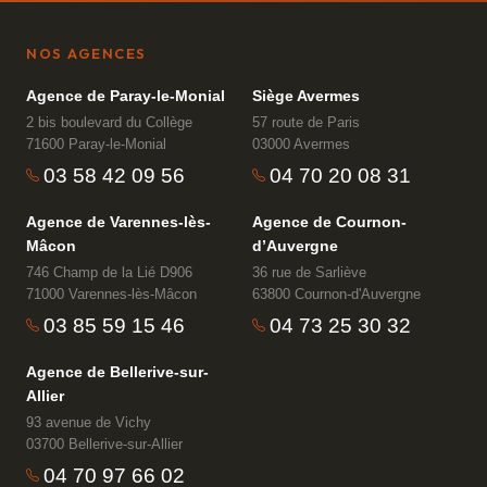
NOS AGENCES
Agence de Paray-le-Monial
Siège Avermes
2 bis boulevard du Collège
57 route de Paris
71600 Paray-le-Monial
03000 Avermes
03 58 42 09 56
04 70 20 08 31
Agence de Varennes-lès-
Agence de Cournon-
Mâcon
d’Auvergne
746 Champ de la Lié D906
36 rue de Sarliève
71000 Varennes-lès-Mâcon
63800 Cournon-d'Auvergne
03 85 59 15 46
04 73 25 30 32
Agence de Bellerive-sur-
Allier
93 avenue de Vichy
03700 Bellerive-sur-Allier
04 70 97 66 02