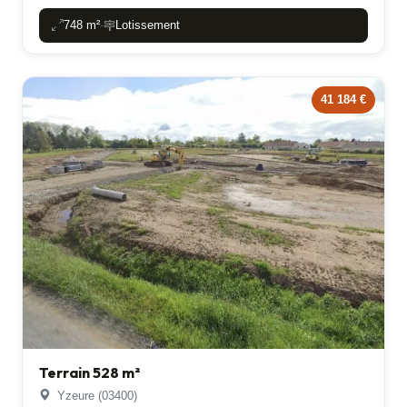
748 m²
Lotissement
-
41 184 €
Terrain 528 m²
Yzeure (03400)