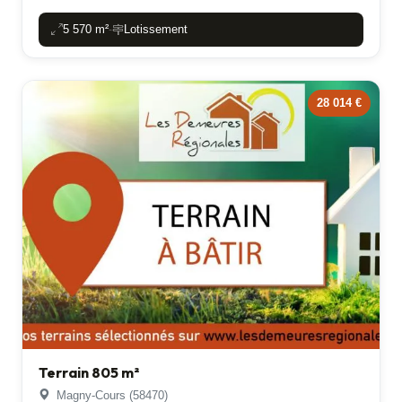
5 570 m²
Lotissement
-
28 014 €
Terrain 805 m²
Magny-Cours (58470)