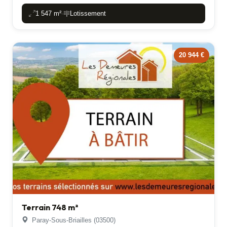
1 547 m²
Lotissement
-
20 944 €
Terrain 748 m²
Paray-Sous-Briailles (03500)