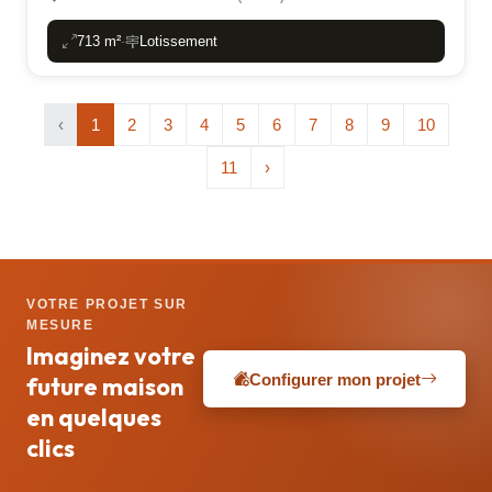
713 m²
Lotissement
-
‹
1
2
3
4
5
6
7
8
9
10
11
›
VOTRE PROJET SUR
MESURE
Imaginez votre
Configurer mon projet
future maison
en quelques
clics