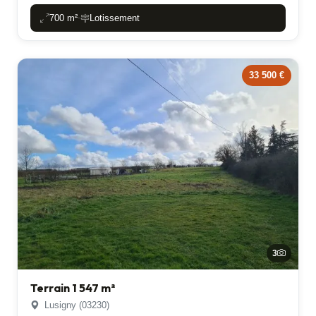
700 m²
Lotissement
-
33 500 €
3
Terrain 1 547 m²
Lusigny (03230)