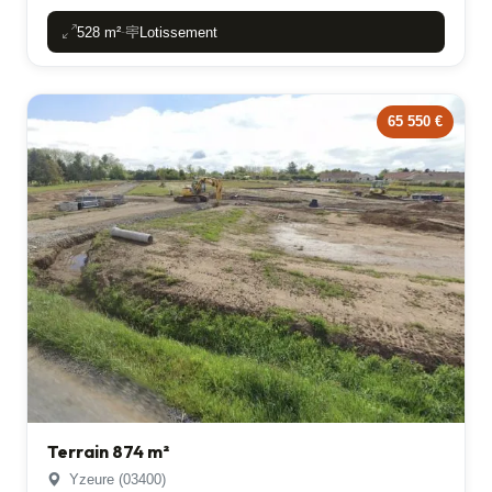
528 m²
Lotissement
-
65 550 €
Terrain 874 m²
Yzeure (03400)