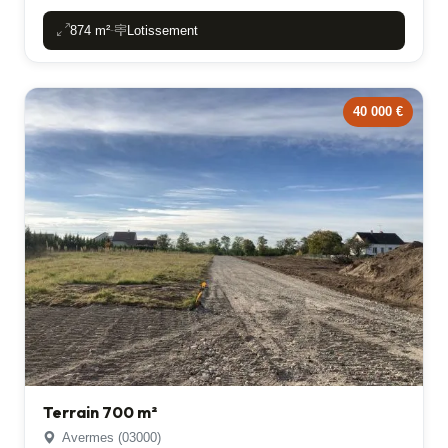
874 m²
Lotissement
-
40 000 €
Terrain 700 m²
Avermes (03000)