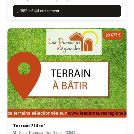
882 m²
Lotissement
-
20 677 €
Terrain 713 m²
Saint-Pourcain-Sur-Sioule (03500)