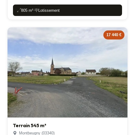
805 m²
Lotissement
-
17 440 €
Terrain 545 m²
Montbeugny (03340)