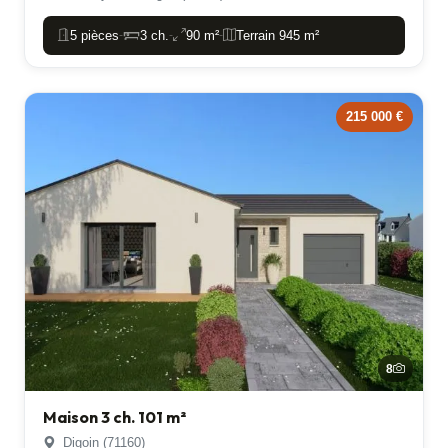
5 pièces
3 ch.
90 m²
Terrain 945 m²
-
-
-
215 000 €
8
Maison 3 ch. 101 m²
Digoin (71160)