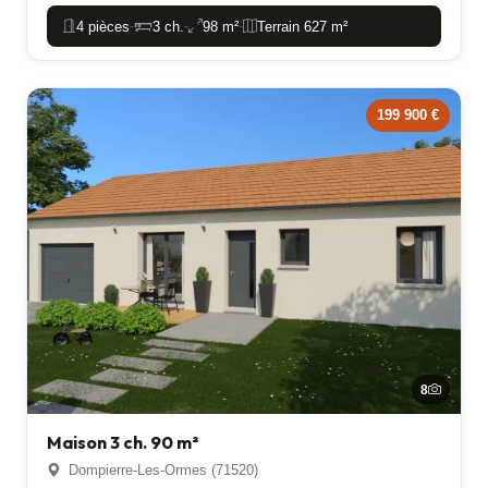
4 pièces
3 ch.
98 m²
Terrain 627 m²
-
-
-
199 900 €
8
Maison 3 ch. 90 m²
Dompierre-Les-Ormes (71520)