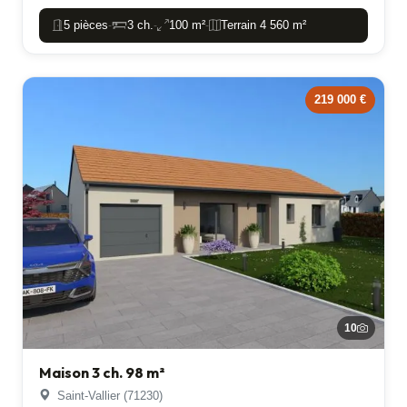
5 pièces
3 ch.
100 m²
Terrain 4 560 m²
-
-
-
219 000 €
10
Maison 3 ch. 98 m²
Saint-Vallier (71230)