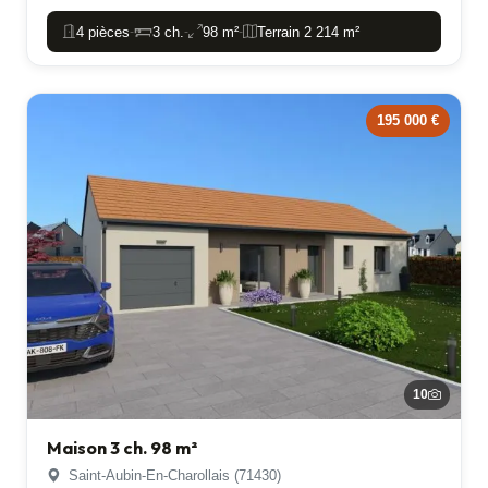
4 pièces
3 ch.
98 m²
Terrain 2 214 m²
-
-
-
195 000 €
10
Maison 3 ch. 98 m²
Saint-Aubin-En-Charollais (71430)