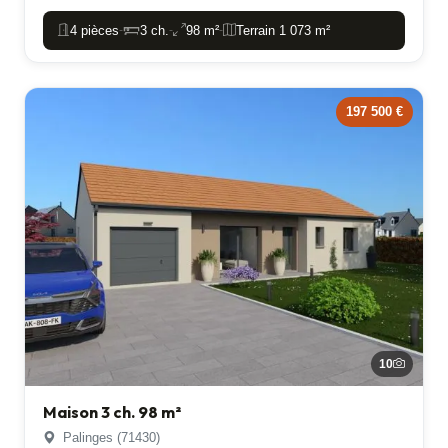
4 pièces
3 ch.
98 m²
Terrain 1 073 m²
-
-
-
197 500 €
10
Maison 3 ch. 98 m²
Palinges (71430)