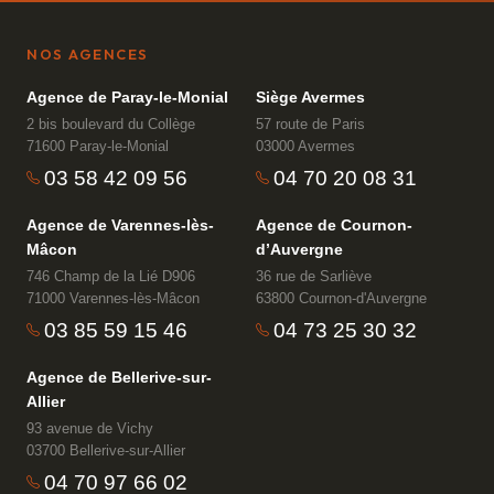
NOS AGENCES
Agence de Paray-le-Monial
Siège Avermes
2 bis boulevard du Collège
57 route de Paris
71600 Paray-le-Monial
03000 Avermes
03 58 42 09 56
04 70 20 08 31
Agence de Varennes-lès-
Agence de Cournon-
Mâcon
d’Auvergne
746 Champ de la Lié D906
36 rue de Sarliève
71000 Varennes-lès-Mâcon
63800 Cournon-d'Auvergne
03 85 59 15 46
04 73 25 30 32
Agence de Bellerive-sur-
Allier
93 avenue de Vichy
03700 Bellerive-sur-Allier
04 70 97 66 02