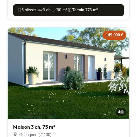
5 pièces
3 ch.
90 m²
Terrain 773 m²
-
-
-
149 000 €
4
Maison 3 ch. 75 m²
Gueugnon (71130)