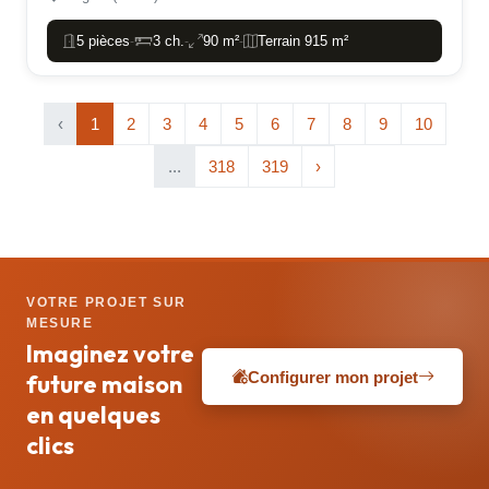
5 pièces
3 ch.
90 m²
Terrain 915 m²
-
-
-
‹
1
2
3
4
5
6
7
8
9
10
...
318
319
›
VOTRE PROJET SUR
MESURE
Imaginez votre
Configurer mon projet
future maison
en quelques
clics