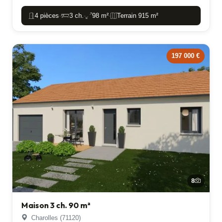
4 pièces
3 ch.
98 m²
Terrain 915 m²
-
-
-
197 000 €
8
Maison 3 ch. 90 m²
Charolles (71120)