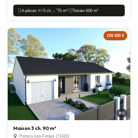
4 pièces
3 ch.
75 m²
Terrain 600 m²
-
-
-
199 000 €
8
Maison 3 ch. 90 m²
Perrecy-Les-Forges (71420)