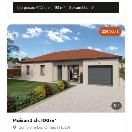
5 pièces
3 ch.
90 m²
Terrain 868 m²
-
-
-
224 900 €
8
Maison 3 ch. 100 m²
Dompierre-Les-Ormes (71520)