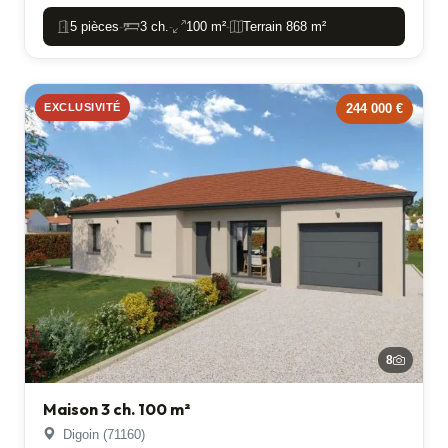
5 pièces
3 ch.
100 m²
Terrain 868 m²
-
-
-
EXCLUSIVITÉ
244 000 €
8
Maison 3 ch. 100 m²
Digoin (71160)