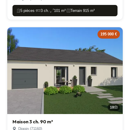
5 pièces
3 ch.
101 m²
Terrain 915 m²
-
-
-
195 000 €
10
Maison 3 ch. 90 m²
Digoin (71160)