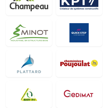
Champeau
KP1
Minot
Quick-Step
Plattard
Cheminées Poujou
Bati Tri
Gedimat