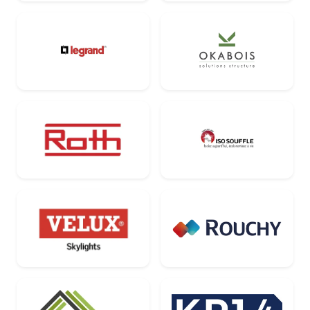
Legrand
Okabois
Roth
Iso Souffle
Velux
Rouchy