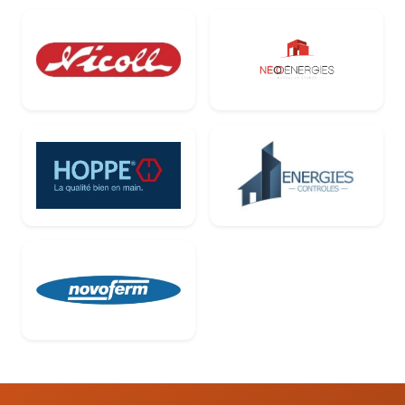
Nicoll
Néo Énergies
Hoppe
Energies Contrôle
Novoferm