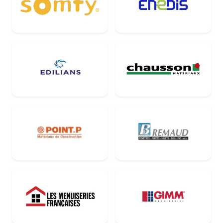
Somfy
Enedis
Edilians
Chausson Matéria
Point P
Bremaud
Les Menuiseries Françaises
GIMM