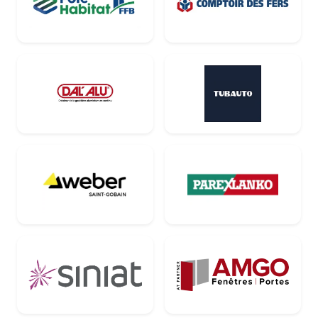
Pôle Habitat FFB
Comptoir des Fer
Dal'Alu
Tubauto
Weber
Parex Lanko
Siniat
AMGO