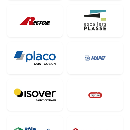
Rector
Escaliers Plasse
Placo
Mapei
Isover
Righini