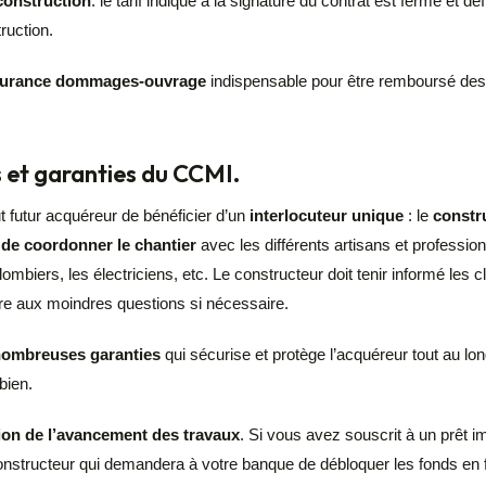
 construction
: le tarif indiqué à la signature du contrat est ferme et déf
ruction.
ssurance dommages-ouvrage
indispensable pour être remboursé des 
 et garanties du CCMI.
 futur acquéreur de bénéficier d’un
interlocuteur unique
: le
constr
 de coordonner le chantier
avec les différents artisans et professionn
ombiers, les électriciens, etc. Le constructeur doit tenir informé les 
re aux moindres questions si nécessaire.
ombreuses garanties
qui sécurise et protège l’acquéreur tout au lon
bien.
ion de l’avancement des travaux
. Si vous avez souscrit à un prêt i
 constructeur qui demandera à votre banque de débloquer les fonds en