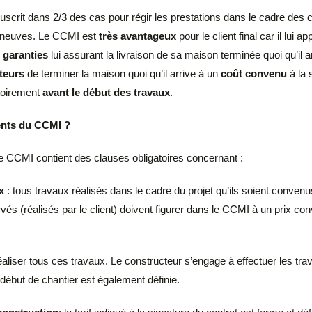
ouscrit dans 2/3 des cas pour régir les prestations dans le cadre des 
s neuves. Le CCMI est
très avantageux
pour le client final car il lui ap
s
garanties
lui assurant la livraison de sa maison terminée quoi qu’il 
teurs
de terminer la maison quoi qu’il arrive à un
coût convenu
à la 
atoirement
avant le début des travaux
.
ents du CCMI ?
e CCMI contient des clauses obligatoires concernant :
ux
: tous travaux réalisés dans le cadre du projet qu’ils soient convenus
vés (réalisés par le client) doivent figurer dans le CCMI à un prix co
aliser tous ces travaux. Le constructeur s’engage à effectuer les tra
début de chantier est également définie.