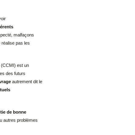
oir
férents
especté, malfaçons
 réalise pas les
(CCMI) est un
es des futurs
vrage
autrement dit le
tuels
tie de bonne
ou autres problèmes