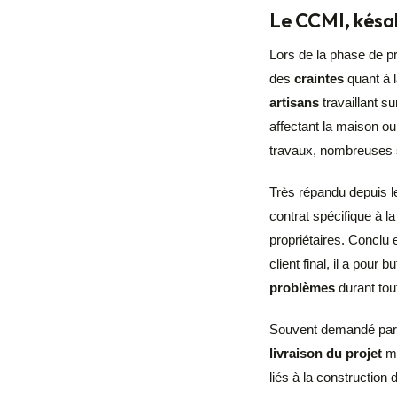
Le CCMI, késa
Lors de la phase de p
des
craintes
quant à 
artisans
travaillant s
affectant la maison o
travaux, nombreuses so
Très répandu depuis l
contrat spécifique à l
propriétaires. Conclu 
client final, il a pour b
problèmes
durant tout
Souvent demandé par 
livraison du projet
mê
liés à la construction 