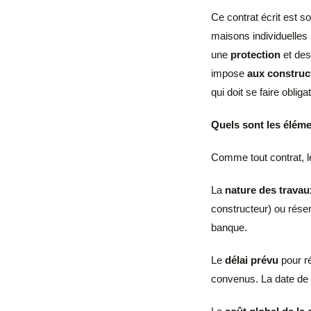
Ce contrat écrit est s
maisons individuelle
une
protection
et de
impose
aux construc
qui doit se faire oblig
Quels sont les élém
Comme tout contrat, l
La
nature des trava
constructeur) ou réser
banque.
Le
délai prévu
pour ré
convenus. La date de 