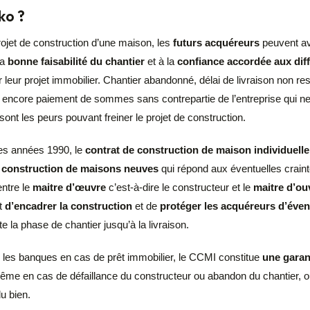
ko ?
rojet de construction d’une maison, les
futurs acquéreurs
peuvent av
la
bonne faisabilité du chantier
et à la
confiance accordée aux dif
ur leur projet immobilier. Chantier abandonné, délai de livraison non r
u encore paiement de sommes sans contrepartie de l’entreprise qui ne
nt les peurs pouvant freiner le projet de construction.
es années 1990, le
contrat de construction de maison individuelle
a
construction de maisons neuves
qui répond aux éventuelles craint
entre le
maitre d’œuvre
c’est-à-dire le constructeur et le
maitre d’ou
ut
d’encadrer la construction
et de
protéger les acquéreurs d’éven
e la phase de chantier jusqu’à la livraison.
les banques en cas de prêt immobilier, le CCMI constitue
une garan
me en cas de défaillance du constructeur ou abandon du chantier, 
du bien.