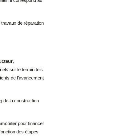
initif. Il correspond au
travaux de réparation
ucteur
,
els sur le terrain tels
clients de l’avancement
g de la construction
mmobilier pour financer
 fonction des étapes